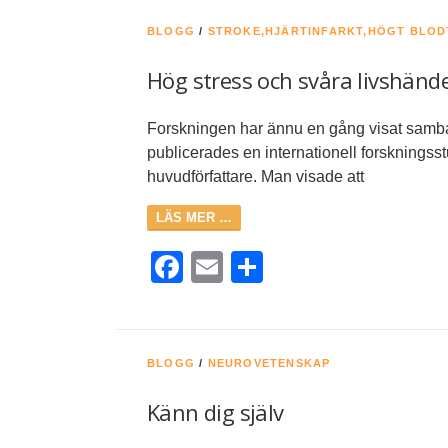
BLOGG
/
STROKE,HJÄRTINFARKT,HÖGT BLO
Hög stress och svåra livshände
Forskningen har ännu en gång visat samban
publicerades en internationell forskningss
huvudförfattare. Man visade att
LÄS MER …
Facebook
Email
Dela
BLOGG
/
NEUROVETENSKAP
Känn dig själv