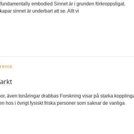
s fundamentally embodied Sinnet är i grunden förkroppsligat.
ar sinnet är underbart att se. Allt vi
DTRYCK
farkt
or, även tonåringar drabbas Forskning visar på starka koppling
n hos i övrigt fysiskt friska personer som saknar de vanliga