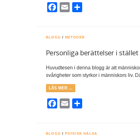
Facebook
Email
Dela
BLOGG
/
METODER
Personliga berättelser i ställe
Huvudtesen i denna blogg är att människors 
svårigheter som styrkor i människors liv. Dä
LÄS MER …
Facebook
Email
Dela
BLOGG
/
PSYKISK HÄLSA