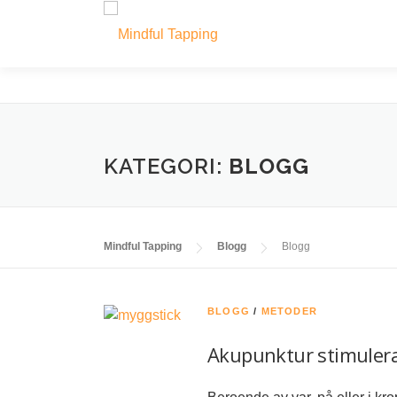
Hoppa
till
innehåll
KATEGORI:
BLOGG
Mindful Tapping
Blogg
Blogg
BLOGG
/
METODER
Akupunktur stimulera