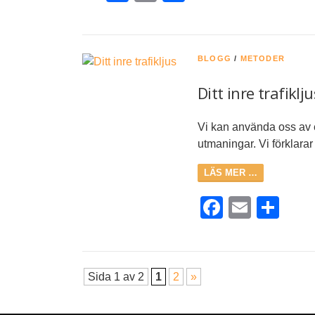
BLOGG
/
METODER
Ditt inre trafiklju
Vi kan använda oss av e
utmaningar. Vi förklarar 
LÄS MER …
Faceboo
Email
Del
Sida 1 av 2
1
2
»