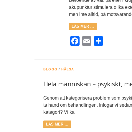
Beroende av var, på eller i kr
akupunktur stimulera olika ext
men inte alltid, på motsvara
LÄS MER …
Facebook
Email
Dela
BLOGG
/
HÄLSA
Hela människan – psykiskt, me
Genom att kategorisera problem som psykis
ta hand om behandlingen. Infogar vi sedan 
kategori? Vilka
LÄS MER …