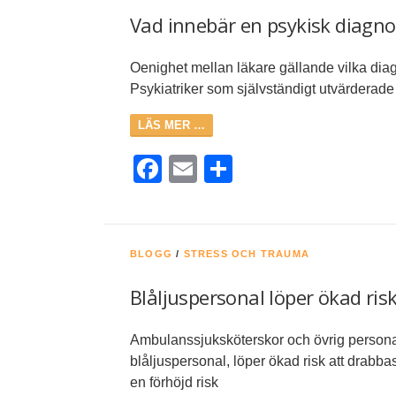
Vad innebär en psykisk diagno
Oenighet mellan läkare gällande vilka diag
Psykiatriker som självständigt utvärderade
LÄS MER …
Facebook
Email
Dela
BLOGG
/
STRESS OCH TRAUMA
Blåljuspersonal löper ökad ris
Ambulanssjuksköterskor och övrig personal
blåljuspersonal, löper ökad risk att drabba
en förhöjd risk