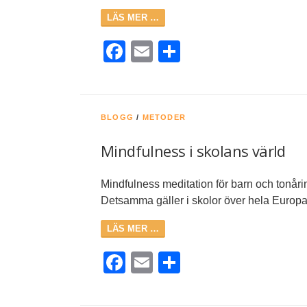
LÄS MER …
Facebook
Email
Dela
BLOGG
/
METODER
Mindfulness i skolans värld
Mindfulness meditation för barn och tonårin
Detsamma gäller i skolor över hela Euro
LÄS MER …
Facebook
Email
Dela