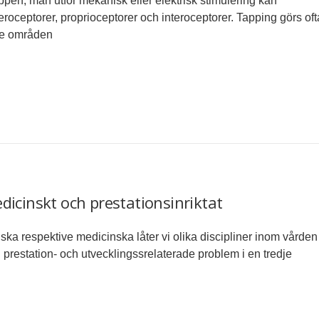
oppen, man utför mekanisk eller elektrisk stimulering kan
eroceptorer, proprioceptorer och interoceptorer. Tapping görs oft
nde områden
dicinskt och prestationsinriktat
ka respektive medicinska låter vi olika discipliner inom vården
prestation- och utvecklingssrelaterade problem i en tredje