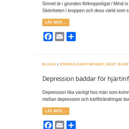
Sinnet är i grunden förkroppsligat / Mind i
Skönheten i kroppen och dess värld som skap
LÄS MER …
Facebook
Email
Dela
BLOGG
/
STROKE,HJÄRTINFARKT,HÖGT BLO
Depression bäddar för hjärtin
Depression lika vanligt hos män som kvinn
mellan depression och kärlförändringar äve
LÄS MER …
Facebook
Email
Dela