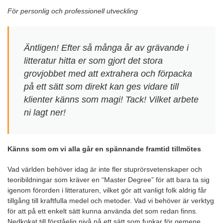
För personlig och professionell utveckling​
Äntligen! Efter så många år av grävande i
litteratur hitta er som gjort det stora
grovjobbet med att extrahera och förpacka
på ett sätt som direkt kan ges vidare till
klienter känns som magi! Tack! Vilket arbete
ni lagt ner!
Känns som om vi alla går en spännande framtid tillmötes
Vad världen behöver idag är inte fler stuprörsvetenskaper och
teoribildningar som kräver en “Master Degree” för att bara ta sig
igenom förorden i litteraturen, vilket gör att vanligt folk aldrig får
tillgång till kraftfulla medel och metoder. Vad vi behöver är verktyg
för att på ett enkelt sätt kunna använda det som redan finns.
Nedkokat till förståelig nivå på ett sätt som funkar för gemene