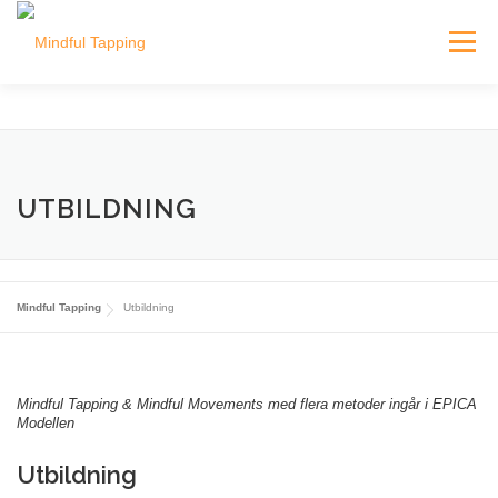
Hoppa
till
Meny
innehåll
EPICA MODELLEN
E-KURSER
UTBILDNING
UTBILDNING
OM OSS
BLOGG
Mindful Tapping
Utbildning
Mindful Tapping & Mindful Movements med flera metoder ingår i EPICA
Modellen
Utbildning