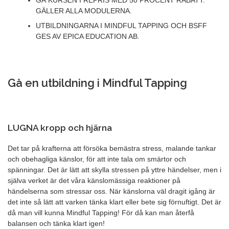
GÅ KURSEN I REPRIS MED 50 PROCENT RABATT.
GÄLLER ALLA MODULERNA.
UTBILDNINGARNA I MINDFUL TAPPING OCH BSFF
GES AV EPICA EDUCATION AB.
Gå en utbildning i Mindful Tapping
LUGNA kropp och hjärna
Det tar på krafterna att försöka bemästra stress, malande tankar
och obehagliga känslor, för att inte tala om smärtor och
spänningar. Det är lätt att skylla stressen på yttre händelser, men i
själva verket är det våra känslomässiga reaktioner på
händelserna som stressar oss. När känslorna väl dragit igång är
det inte så lätt att varken tänka klart eller bete sig förnuftigt. Det är
då man vill kunna Mindful Tapping! För då kan man återfå
balansen och tänka klart igen!