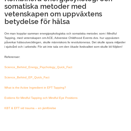
somatiska metoder med
vetenskapen om uppväxtens
betydelse för hälsa
Om man kopplar samman energipsykologiska och somatiska metoder, som i Mindful
Tapping, med vetenskapen om ACE, Adversive Childhood Events dvs. hur uppväxten
påverkar hälsoutvecklingen, skulle människors liv revolutioneras. Det skulle spara miljarder
i sjukvård och i arbetsliv. För att inte tala om den ökade livskvalitet som skulle bli följden!
Referenser:
Science_Behind_Energy_Psychology_Quick_Fact
Science_Behind_EP_Quick_Fact
What is the Active Ingredient in EFT Tapping?
Evidens för Mindful Tapping och Mindful Eye Positions
KBT & EFT vid trauma – en jämförelse