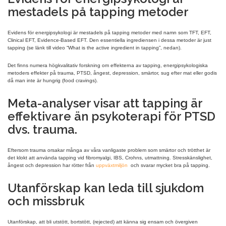
mestadels på tapping metoder
Evidens för energipsykologi är mestadels på tapping metoder med namn som TFT, EFT,
Clinical EFT, Evidence-Based EFT. Den essentiella ingrediensen i dessa metoder är just
tapping (se länk till video “What is the active ingredient in tapping”, nedan).
Det finns numera högkvalitativ forskning om effekterna av tapping, energipsykologiska
metoders effekter på trauma, PTSD, ångest, depression, smärtor, sug efter mat eller godis
då man inte är hungrig (food cravings).
Meta-analyser visar att tapping är
effektivare än psykoterapi för PTSD
dvs. trauma.
Eftersom trauma orsakar många av våra vanligaste problem som smärtor och trötthet är
det klokt att använda tapping vid fibromyalgi, IBS, Crohns, utmattning. Stresskänslighet,
ångest och depression har rötter från
uppväxtmiljön
och svarar mycket bra på tapping.
Utanförskap kan leda till sjukdom
och missbruk
Utanförskap, att bli utstött, bortstött, (rejected) att känna sig ensam och övergiven