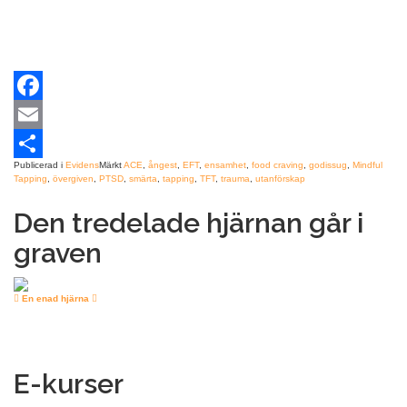
Facebook
Email
Publicerad i
Evidens
Märkt
ACE
,
ångest
,
EFT
,
ensamhet
,
food craving
,
godissug
,
Mindful
Dela
Tapping
,
övergiven
,
PTSD
,
smärta
,
tapping
,
TFT
,
trauma
,
utanförskap
Den tredelade hjärnan går i
graven
En enad hjärna
E-kurser