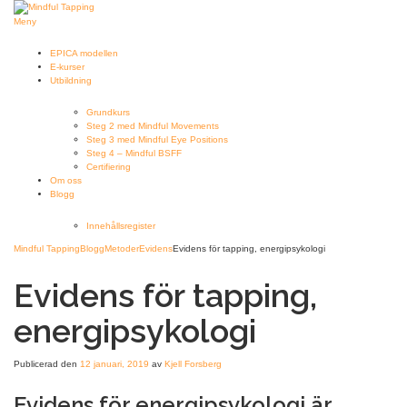
Hoppa
till
Meny
innehåll
EPICA modellen
E-kurser
Utbildning
Grundkurs
Steg 2 med Mindful Movements
Steg 3 med Mindful Eye Positions
Steg 4 – Mindful BSFF
Certifiering
Om oss
Blogg
Innehållsregister
Mindful Tapping
Blogg
Metoder
Evidens
Evidens för tapping, energipsykologi
Evidens för tapping,
energipsykologi
Publicerad den
12 januari, 2019
av
Kjell Forsberg
Evidens för energipsykologi är