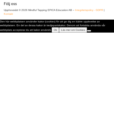
Följ oss
Upphovsrätt © 2026 Mindful Tapping EPICA Education AB
–
Integritetspolicy - GDPR
|
Kontakt
Den här webbplatsen använder kakor (cookies) för att ge dig en bättre upplevelse av
webbplatsen. En del av dessa kakor är tredjepartskakor. Genom att fortsätta använda vår
webbplats accepterar du att kakor används.
Ok
Läs mer om Cookies