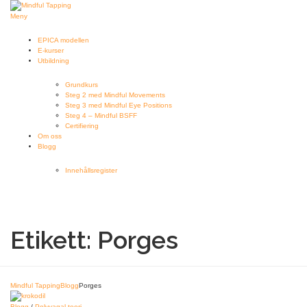
Hoppa
till
Meny
innehåll
EPICA modellen
E-kurser
Utbildning
Grundkurs
Steg 2 med Mindful Movements
Steg 3 med Mindful Eye Positions
Steg 4 – Mindful BSFF
Certifiering
Om oss
Blogg
Innehållsregister
Etikett:
Porges
Mindful Tapping
Blogg
Porges
Blogg
/
Polyvagal teori