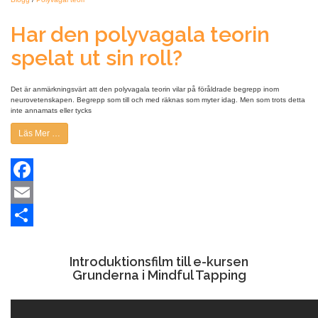
Har den polyvagala teorin
spelat ut sin roll?
Det är anmärkningsvärt att den polyvagala teorin vilar på föråldrade begrepp inom
neurovetenskapen. Begrepp som till och med räknas som myter idag. Men som trots detta
inte annamats eller tycks
Läs Mer …
Facebook
Email
Dela
Introduktionsfilm till e-kursen
Grunderna i Mindful Tapping