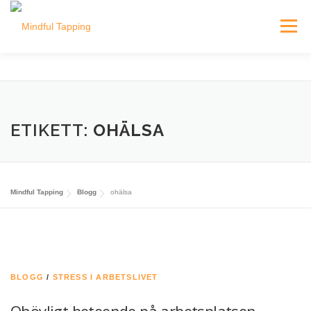
Hoppa
till
Meny
innehåll
EPICA MODELLEN
E-KURSER
UTBILDNING
ETIKETT:
OHÄLSA
OM OSS
BLOGG
Mindful Tapping
Blogg
ohälsa
BLOGG
/
STRESS I ARBETSLIVET
Ohövligt beteende på arbetsplatsen –