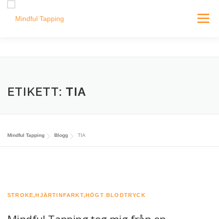
Hoppa
till
Meny
innehåll
EPICA MODELLEN
E-KURSER
UTBILDNING
ETIKETT:
TIA
OM OSS
BLOGG
Mindful Tapping
Blogg
TIA
STROKE,HJÄRTINFARKT,HÖGT BLODTRYCK
Mindful Tapping tog mig från en