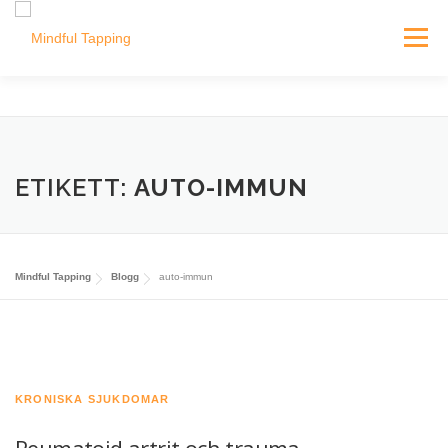
Hoppa
till
Meny
innehåll
EPICA MODELLEN
E-KURSER
UTBILDNING
ETIKETT:
AUTO-IMMUN
OM OSS
BLOGG
Mindful Tapping
Blogg
auto-immun
KRONISKA SJUKDOMAR
Reumatoid artrit och trauma