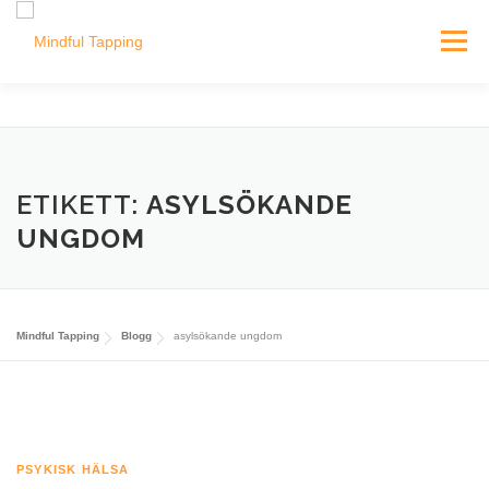
Hoppa
till
Meny
innehåll
EPICA MODELLEN
E-KURSER
UTBILDNING
ETIKETT:
ASYLSÖKANDE
OM OSS
BLOGG
UNGDOM
Mindful Tapping
Blogg
asylsökande ungdom
PSYKISK HÄLSA