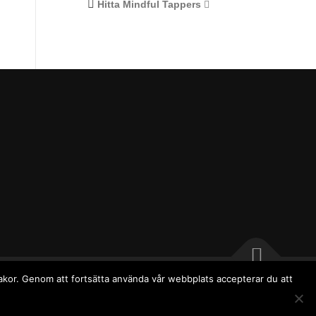
Hitta Mindful Tappers
akor. Genom att fortsätta använda vår webbplats accepterar du att
PR
|
Kontakt