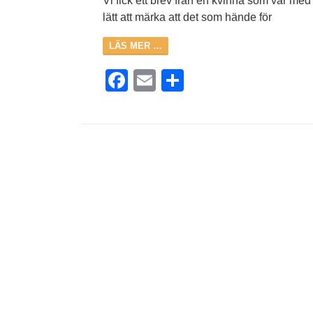
Vi fick ett brev från en kvinna som var me
lätt att märka att det som hände för
LÄS MER …
Facebook
Email
Dela