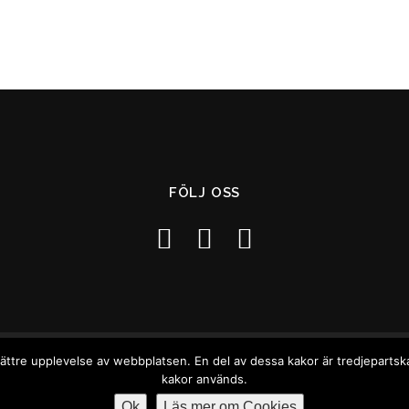
FÖLJ OSS
ättre upplevelse av webbplatsen. En del av dessa kakor är tredjepartsk
t © 2026 Mindful Tapping EPICA Education AB
–
Integritetspolicy - GD
kakor används.
Ok
Läs mer om Cookies