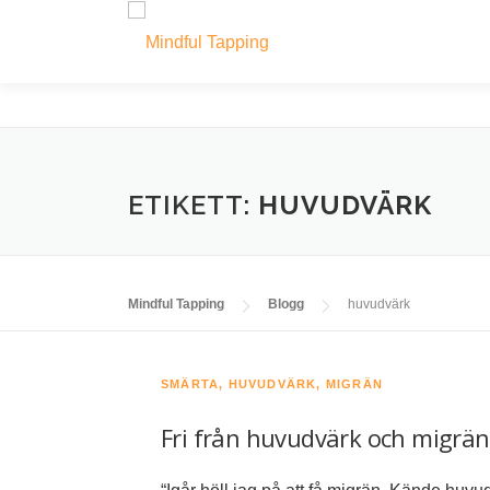
Hoppa
till
innehåll
ETIKETT:
HUVUDVÄRK
Mindful Tapping
Blogg
huvudvärk
SMÄRTA, HUVUDVÄRK, MIGRÄN
Fri från huvudvärk och migrä