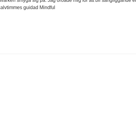
udvärken smyga sig på. Jag oroade mig för att bli sängliggande e
alvtimmes guidad Mindful