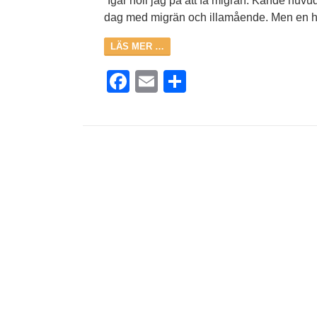
“Igår höll jag på att få migrän. Kände huv
dag med migrän och illamående. Men en h
LÄS MER …
Facebook
Email
Dela