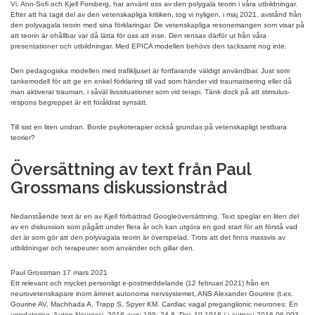
Vi, Ann-Sofi och Kjell Forsberg, har använt oss av den polygala teorin i våra utbildningar.
Efter att ha tagit del av den vetenskapliga kritiken, tog vi nyligen, i maj 2021, avstånd från
den polyvagala teorin med sina förklaringar. De vetenskapliga resonemangen som visar på
att teorin är ohållbar var då lätta för oss att inse. Den rensas därför ut från våra
presentationer och utbildningar. Med EPICA modellen behövs den tacksamt nog inte.
Den pedagogiska modellen med trafikljuset är fortfarande väldigt användbar. Just som
tankemodell för att ge en enkel förklaring till vad som händer vid traumatisering eller då
man aktiverar trauman, i såväl livssituationer som vid terapi. Tänk dock på att stimulus-
respons begreppet är ett föråldrat synsätt.
Till sist en liten undran. Borde psykoterapier också grundas på vetenskapligt testbara
teorier?
Översättning av text från Paul
Grossmans diskussionstråd
Nedanstående text är en av Kjell förbättrad Googleöversättning. Text speglar en liten del
av en diskussion som pågått under flera år och kan utgöra en god start för att förstå vad
det är som gör att den polyvagala teorin är överspelad. Trots att det finns massvis av
utbildningar och terapeuter som använder och gillar den.
Paul Grossman 17 mars 2021
Ett relevant och mycket personligt e-postmeddelande (12 februari 2021) från en
neurovetenskapare inom ämnet autonoma nervsystemet, ANS Alexander Gourine (t.ex.
Gourine AV, Machhada A, Trapp S, Spyer KM. Cardiac vagal preganglionic neurones: En
uppdatering. Auton Neurosci. 2016 aug; 199: 24-8. Doi: 10.1016 / j.autneu.2016.06.003.