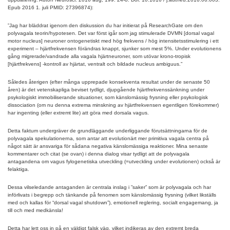
Epub 2016 1. juli PMID: 27396874):
”Jag har bläddrat igenom den diskussion du har initierat på ResearchGate om den
polyvagala teorin/hypotesen. Det var först igår som jag stimulerade DVMN [dorsal vagal
motor nucleus] neuroner ontogenetiskt med hög frekvens / hög intensitetsstimulering i ett
experiment – hjärtfrekvensen förändras knappt, sjunker som mest 5%. Under evolutionens
gång migrerade/vandrade alla vagala hjärtneuroner, som utövar krono-tropisk
[hjärtfrekvens] -kontroll av hjärtat, ventralt och bildade nucleus ambiguus.”
Således återigen (efter många upprepade konsekventa resultat under de senaste 50
åren) är det vetenskapliga beviset tydligt, djupgående hjärtfrekvenssänkning under
psykologiskt immobiliserande situationer, som känslomässig frysning eller psykologisk
dissociation (om nu denna extrema minskning av hjärtfrekvensen egentligen förekommer)
har ingenting (eller extremt lite) att göra med dorsala vagus.
Detta faktum undergräver de grundläggande underliggande förutsättningarna för de
polyvagala spekulationerna, som antar att evolutionärt mer primitiva vagala centra på
något sätt är ansvariga för sådana negativa känslomässiga reaktioner. Mina senaste
kommentarer och citat (se ovan) i denna dialog visar tydligt att de polyvagala
antagandena om vagus fylogenetiska utveckling (=utveckling under evolutionen) också är
felaktiga.
Dessa vilseledande antaganden är centrala inslag i ”saker” som är polyvagala och har
införlivats i begrepp och tänkande på fenomen som känslomässig frysning (vilket likställs
med och kallas för “dorsal vagal shutdown”), emotionell reglering, socialt engagemang, ja
till och med medkänsla!
Detta har lett oss in på en väldigt falsk väg, vilket indikeras av den extremt breda