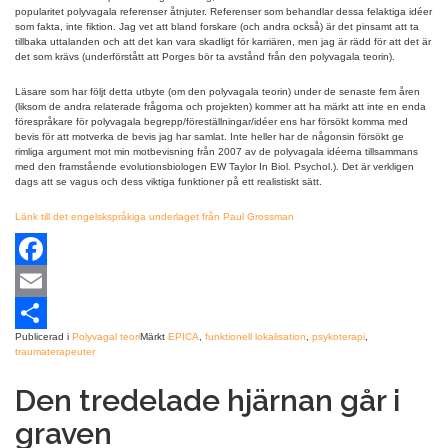
popularitet polyvagala referenser åtnjuter. Referenser som behandlar dessa felaktiga idéer
som fakta, inte fiktion. Jag vet att bland forskare (och andra också) är det pinsamt att ta
tillbaka uttalanden och att det kan vara skadligt för karriären, men jag är rädd för att det är
det som krävs (underförstått att Porges bör ta avstånd från den polyvagala teorin).
Läsare som har följt detta utbyte (om den polyvagala teorin) under de senaste fem åren
(liksom de andra relaterade frågorna och projekten) kommer att ha märkt att inte en enda
förespråkare för polyvagala begrepp/föreställningar/idéer ens har försökt komma med
bevis för att motverka de bevis jag har samlat. Inte heller har de någonsin försökt ge
rimliga argument mot min motbevisning från 2007 av de polyvagala idéerna tillsammans
med den framstående evolutionsbiologen EW Taylor In Biol. Psychol.). Det är verkligen
dags att se vagus och dess viktiga funktioner på ett realistiskt sätt.
Länk till det engelskspråkiga underlaget från Paul Grossman
Facebook
Email
Publicerad i
Polyvagal teori
Märkt
EPICA
,
funktionell lokalisation
,
psykoterapi
,
Dela
traumaterapeuter
Den tredelade hjärnan går i
graven