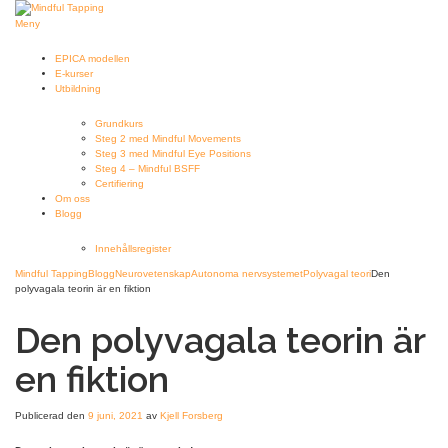
Hoppa
till
Meny
innehåll
EPICA modellen
E-kurser
Utbildning
Grundkurs
Steg 2 med Mindful Movements
Steg 3 med Mindful Eye Positions
Steg 4 – Mindful BSFF
Certifiering
Om oss
Blogg
Innehållsregister
Mindful Tapping
Blogg
Neurovetenskap
Autonoma nervsystemet
Polyvagal teori
Den
polyvagala teorin är en fiktion
Den polyvagala teorin är
en fiktion
Publicerad den
9 juni, 2021
av
Kjell Forsberg