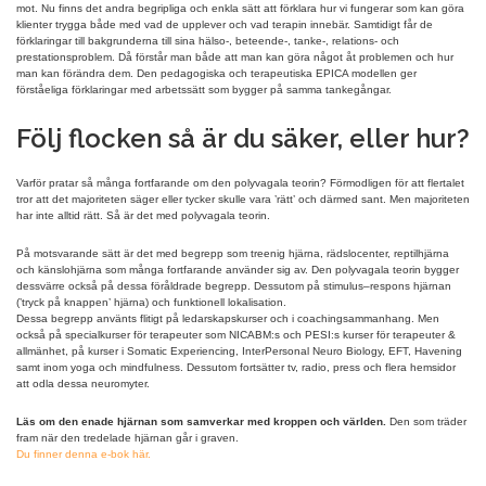
mot. Nu finns det andra begripliga och enkla sätt att förklara hur vi fungerar som kan göra
klienter trygga både med vad de upplever och vad terapin innebär. Samtidigt får de
förklaringar till bakgrunderna till sina hälso-, beteende-, tanke-, relations- och
prestationsproblem. Då förstår man både att man kan göra något åt problemen och hur
man kan förändra dem. Den pedagogiska och terapeutiska EPICA modellen ger
förståeliga förklaringar med arbetssätt som bygger på samma tankegångar.
Följ flocken så är du säker, eller hur?
Varför pratar så många fortfarande om den polyvagala teorin? Förmodligen för att flertalet
tror att det majoriteten säger eller tycker skulle vara ’rätt’ och därmed sant. Men majoriteten
har inte alltid rätt. Så är det med polyvagala teorin.
På motsvarande sätt är det med begrepp som treenig hjärna, rädslocenter, reptilhjärna
och känslohjärna som många fortfarande använder sig av. Den polyvagala teorin bygger
dessvärre också på dessa föråldrade begrepp. Dessutom på stimulus–respons hjärnan
(’tryck på knappen’ hjärna) och funktionell lokalisation.
Dessa begrepp använts flitigt på ledarskapskurser och i coachingsammanhang. Men
också på specialkurser för terapeuter som NICABM:s och PESI:s kurser för terapeuter &
allmänhet, på kurser i Somatic Experiencing, InterPersonal Neuro Biology, EFT, Havening
samt inom yoga och mindfulness. Dessutom fortsätter tv, radio, press och flera hemsidor
att odla dessa neuromyter.
Läs om den enade hjärnan som samverkar med kroppen och världen.
Den som träder
fram när den tredelade hjärnan går i graven.
Du finner denna e-bok här.