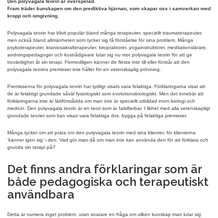
Den polyvagala teorin är överspelad.
Fram träder kunskapen om den prediktiva hjärnan, som skapar oss i samverkan med
kropp och omgivning.
Polyvagala teorin har blivit populär bland många terapeuter, speciellt traumaterapeuter,
men också bland allmänheten som tycker sig få förståelse för sina problem. Många
psykoterapeuter, kraniosakralterapeuter, kiropraktorer, yogainstruktörer, meditationslärare,
andningspedagoger och kostrådgivare lutar sig nu mot polyvagala teorin för att ge
trovärdighet åt sin terapi. Förmodligen känner de flesta inte till eller förstår att den
polyvagala teorins premisser inte håller för en vetenskaplig prövning.
Premisserna för polyvagala teorin har tydligt visats vara felaktiga. Förklaringarna visar att
de är felaktigt grundade såväl fysiologiskt som evolutionsbiologiskt. Men det innebär att
förklaringarna inte är lättförstådda om man inte är speciellt utbildad inom biologi och
medicin. Den polyvagala teorin är en teori som är falsifierbar. I likhet med alla vetenskapligt
grundade teorier som kan visas vara felaktiga dvs. bygga på felaktiga premisser.
Många tycker om att prata om den polyvagala teorin med sina klienter, för klienterna
’känner igen sig’ i den. Vad gör man då om man inte kan använda den för att förklara och
grunda sin terapi på?
Det finns andra förklaringar som är
både pedagogiska och terapeutiskt
användbara
Detta är numera inget problem, utan snarare en fråga om vilken kunskap man lutar sig