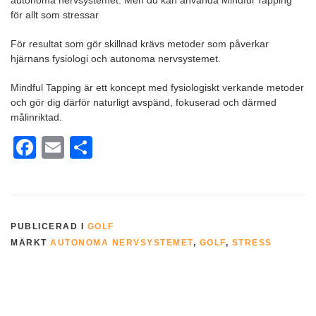
autonoma nervsystemet. Men du kan använda Mindful Tapping
för allt som stressar
För resultat som gör skillnad krävs metoder som påverkar
hjärnans fysiologi och autonoma nervsystemet.
Mindful Tapping är ett koncept med fysiologiskt verkande metoder
och gör dig därför naturligt avspänd, fokuserad och därmed
målinriktad.
Facebook
Email
Dela
PUBLICERAD I
GOLF
MÄRKT
AUTONOMA NERVSYSTEMET
,
GOLF
,
STRESS