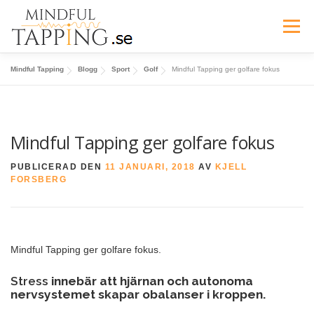
Hoppa
till
Meny
innehåll
Mindful Tapping
Blogg
Sport
Golf
Mindful Tapping ger golfare fokus
EPICA MODELLEN
E-KURSER
UTBILDNING
OM OSS
BLOGG
Mindful Tapping ger golfare fokus
PUBLICERAD DEN
11 JANUARI, 2018
AV
KJELL
FORSBERG
Mindful Tapping ger golfare fokus.
Stress
innebär att hjärnan och autonoma
nervsystemet skapar obalanser i kroppen.