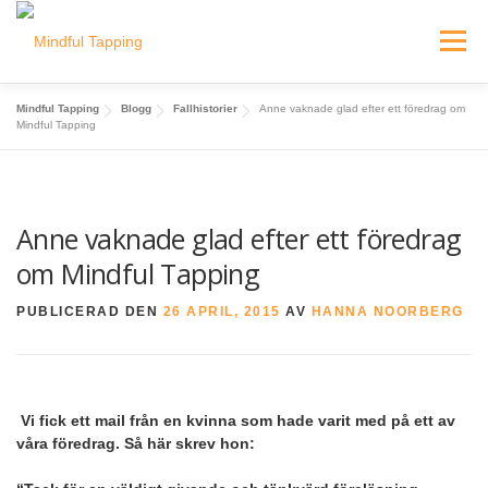
Hoppa
till
Meny
innehåll
Mindful Tapping
Blogg
Fallhistorier
Anne vaknade glad efter ett föredrag om
EPICA MODELLEN
E-KURSER
UTBILDNING
Mindful Tapping
OM OSS
BLOGG
Anne vaknade glad efter ett föredrag
om Mindful Tapping
PUBLICERAD DEN
26 APRIL, 2015
AV
HANNA NOORBERG
Vi fick ett mail från en kvinna som hade varit med på ett av
våra föredrag. Så här skrev hon: