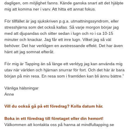
dagligen, om möjlighet fanns. Kände ganska snart att det hjälpte
mig att komma ner i varv. Att hitta ett annat fokus.
För tillfället är jag sjukskriven p.g.a. utmattningssyndrom, eller
stresshjärna som det också kallas. Så varje morgon börjar jag
med att djupandas och sitter sedan i lugn och ro i ca 10-15
minuter och knackar. Jag får ett inre lugn. Vilket jag så väl
behöver. Det har verkligen en avstressande effekt. Det har även
hänt att jag somnat efteråt.
För mig är Tapping än så länge ett verktyg jag kan använda mig
utav när världen och hjärnan snurrar för fort. Och det här är bara
början på min resa. En resa som i framtiden kan bli ännu bättre.”
Vänliga hälsningar
Anne
Vill du också gå på ett föredrag? Kolla datum här.
Boka in ett föredrag till företaget eller din hemort!
Välkommen att kontakta oss på hanna at mindfultapping.se