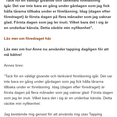
“Tack för en väldigt givande och tänkvärd föreläsning
igår. Det var inte bara en gång under gårdagen som jag fick
hålla tårarna tillbaka under er föreläsning. Idag (dagen efter
föredraget) är första dagen på flera månader som jag vaknar
glad. Första dagen som jag ler inuti. Vilket bara det i sig är
en underbar känsla. Detta väckte min nyfikenhet”.
Läs mer om föredraget här
Läs mer om hur Anne nu använder tapping dagligen för att
må bättre!
Annes brev:
“Tack för en väldigt givande och tänkvärd föreläsning igår. Det var
inte bara en gång under gårdagen som jag fick hålla tårarna
tillbaka under er föreläsning. Idag (dagen efter föredraget) är
första dagen på flera månader som jag vaknar glad. Första dagen
som jag ler inuti. Vilket bara det i sig är en underbar känsla. Detta
väckte min nyfikenhet.
Jag bestämde mig genast för att använda mig utav Tapping